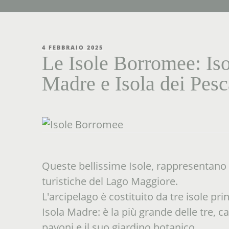
PUBBLICATO
4 FEBBRAIO 2025
IL
Le Isole Borromee: Iso
Madre e Isola dei Pesc
Queste bellissime Isole, rappresentano u
turistiche del Lago Maggiore.
L'arcipelago è costituito da tre isole prin
Isola Madre: è la più grande delle tre, c
pavoni e il suo giardino botanico,