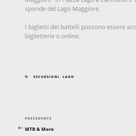
sponde del Lago Maggiore.
I biglietti dei battelli possono essere a
biglietterie o online.
CATEGORIE
ESCURSIONI
,
LAGO
Navigazione articoli
Post
PRECEDENTE
precedente
MTB & More