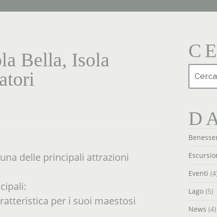
C
la Bella, Isola
Cerca:
atori
DA
Benesser
Escursio
na delle principali attrazioni
Eventi
(4
cipali:
Lago
(5)
aratteristica per i suoi maestosi
News
(4)