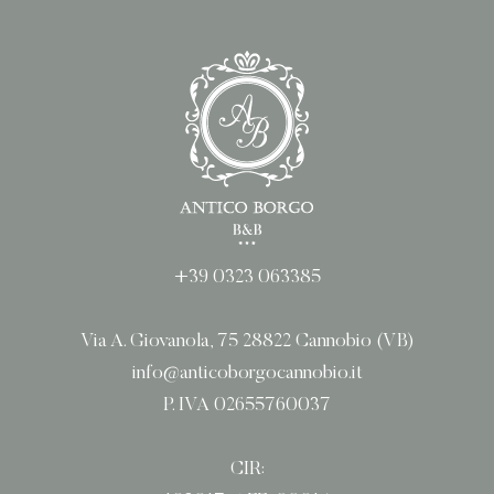
+39 0323 063385
Via A. Giovanola, 75 28822 Cannobio (VB)
info@anticoborgocannobio.it
P. IVA 02655760037
CIR: