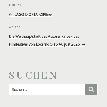
Beitragsnavigation
ZURÜCK
Vorherigen
Post
LAGO D'ORTA -ZIPline-
WEITER
Nächster
Beitrag
Die Welthauptstadt des Autorenkinos - das
Filmfestival von Locarno 5-15 August 2026
SUCHEN
Suchen:
Suchen